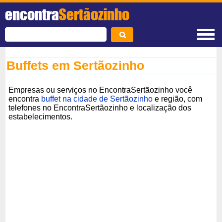
encontra
Sertãozinho
Buffets em Sertãozinho
Empresas ou serviços no EncontraSertãozinho você
encontra
buffet na cidade de Sertãozinho
e região, com
telefones no EncontraSertãozinho e localização dos
estabelecimentos.