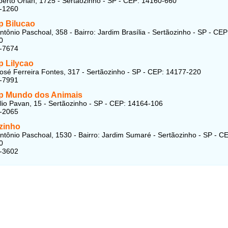
rto Orlan, 1725 - Sertãozinho - SP - CEP: 14160-660
7-1260
p Bilucao
ntônio Paschoal, 358 - Bairro: Jardim Brasília - Sertãozinho - SP - CEP
0
5-7674
p Lilycao
osé Ferreira Fontes, 317 - Sertãozinho - SP - CEP: 14177-220
5-7991
p Mundo dos Animais
lio Pavan, 15 - Sertãozinho - SP - CEP: 14164-106
2-2065
zinho
ntônio Paschoal, 1530 - Bairro: Jardim Sumaré - Sertãozinho - SP - C
0
2-3602