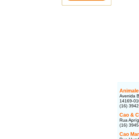
Animale
Avenida B
14169-01
(16) 394
Cao & C
Rua Apríg
(16) 394
Cao Man