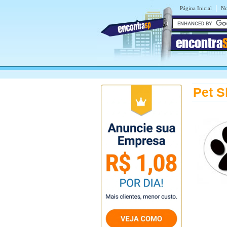
|
Página Inicial
No
encontra
Pet S