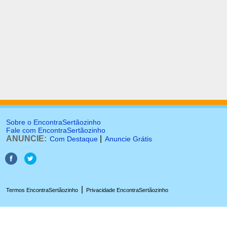
Sobre o EncontraSertãozinho
Fale com EncontraSertãozinho
ANUNCIE:
|
Com Destaque
Anuncie Grátis
|
Termos EncontraSertãozinho
Privacidade EncontraSertãozinho